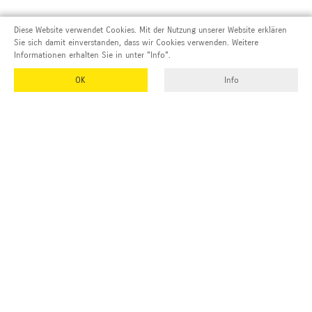
Diese Website verwendet Cookies. Mit der Nutzung unserer Website erklären
Sie sich damit einverstanden, dass wir Cookies verwenden. Weitere
Informationen erhalten Sie in unter "Info".
OK
Info
Adresse und Kontakt
EMUK
GmbH & Co. KG
Inhaber und Geschäftsführer:
Georg Vetter
Emmendinger Str. 4