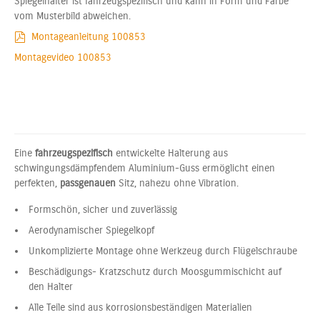
Spiegelhalter ist fahrzeugspezifisch und kann in Form und Farbe
vom Musterbild abweichen.
Montageanleitung 100853
Montagevideo 100853
Eine
fahrzeugspezifisch
entwickelte Halterung aus
schwingungsdämpfendem Aluminium-Guss ermöglicht einen
perfekten,
passgenauen
Sitz, nahezu ohne Vibration.
Formschön, sicher und zuverlässig
Aerodynamischer Spiegelkopf
Unkomplizierte Montage ohne Werkzeug durch Flügelschraube
Beschädigungs- Kratzschutz durch Moosgummischicht auf
den Halter
Alle Teile sind aus korrosionsbeständigen Materialien