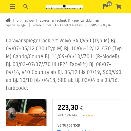
DE
|
Onlineshop
|
Spiegel & Technik & Neuentwicklungen
|
Spezialspiegel
|
Volvo
|
S80 (AS Facelift I+II) ab Bj. 03/06 bis 03/16
Caravanspiegel lackiert Volvo S40/V50 (Typ M) Bj.
04/07-05/12,C30 (Typ M) Bj. 10/06-12/12, C70
(Typ
M) Cabrio/Coupé Bj. 11/09-06/13,V70 II (R-Modell)
Bj. 03/03-07/07,V70 III (P24 Facelift)
Bj. 08/07-
04/16, V40 Country ab Bj. 05/12 bis 07/19, S60/V60
ab Bj. 10/10 bis 06/18, S80 ab Bj. 03/06 bis 03/16,
Farbcode:
223,30
€
inkl. 19% MwSt.
+
Versand
Verfügbarkeit