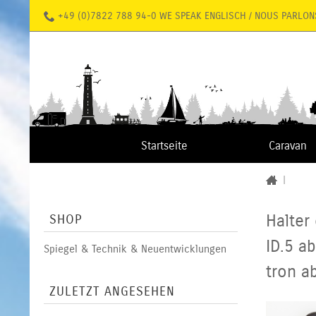
+49 (0)7822 788 94-0 WE SPEAK ENGLISCH / NOUS PARLON
Startseite
Caravan
|
Halter 
SHOP
ID.5 a
Spiegel & Technik & Neuentwicklungen
tron
ab
ZULETZT ANGESEHEN