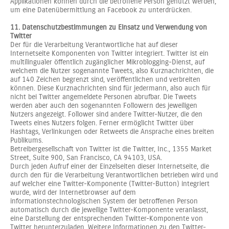
Applikationen können durch die betroffene Person genutzt werden,
um eine Datenübermittlung an Facebook zu unterdrücken.
11. Datenschutzbestimmungen zu Einsatz und Verwendung von
Twitter
Der für die Verarbeitung Verantwortliche hat auf dieser
Internetseite Komponenten von Twitter integriert. Twitter ist ein
multilingualer öffentlich zugänglicher Mikroblogging-Dienst, auf
welchem die Nutzer sogenannte Tweets, also Kurznachrichten, die
auf 140 Zeichen begrenzt sind, veröffentlichen und verbreiten
können. Diese Kurznachrichten sind für jedermann, also auch für
nicht bei Twitter angemeldete Personen abrufbar. Die Tweets
werden aber auch den sogenannten Followern des jeweiligen
Nutzers angezeigt. Follower sind andere Twitter-Nutzer, die den
Tweets eines Nutzers folgen. Ferner ermöglicht Twitter über
Hashtags, Verlinkungen oder Retweets die Ansprache eines breiten
Publikums.
Betreibergesellschaft von Twitter ist die Twitter, Inc., 1355 Market
Street, Suite 900, San Francisco, CA 94103, USA.
Durch jeden Aufruf einer der Einzelseiten dieser Internetseite, die
durch den für die Verarbeitung Verantwortlichen betrieben wird und
auf welcher eine Twitter-Komponente (Twitter-Button) integriert
wurde, wird der Internetbrowser auf dem
informationstechnologischen System der betroffenen Person
automatisch durch die jeweilige Twitter-Komponente veranlasst,
eine Darstellung der entsprechenden Twitter-Komponente von
Twitter herunterzuladen. Weitere Informationen zu den Twitter-