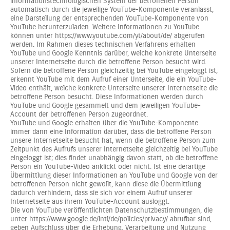
informationstechnologischen System der betroffenen Person
automatisch durch die jeweilige YouTube-Komponente veranlasst,
eine Darstellung der entsprechenden YouTube-Komponente von
YouTube herunterzuladen. Weitere Informationen zu YouTube
können unter https://www.youtube.com/yt/about/de/ abgerufen
werden. Im Rahmen dieses technischen Verfahrens erhalten
YouTube und Google Kenntnis darüber, welche konkrete Unterseite
unserer Internetseite durch die betroffene Person besucht wird.
Sofern die betroffene Person gleichzeitig bei YouTube eingeloggt ist,
erkennt YouTube mit dem Aufruf einer Unterseite, die ein YouTube-
Video enthält, welche konkrete Unterseite unserer Internetseite die
betroffene Person besucht. Diese Informationen werden durch
YouTube und Google gesammelt und dem jeweiligen YouTube-
Account der betroffenen Person zugeordnet.
YouTube und Google erhalten über die YouTube-Komponente
immer dann eine Information darüber, dass die betroffene Person
unsere Internetseite besucht hat, wenn die betroffene Person zum
Zeitpunkt des Aufrufs unserer Internetseite gleichzeitig bei YouTube
eingeloggt ist; dies findet unabhängig davon statt, ob die betroffene
Person ein YouTube-Video anklickt oder nicht. Ist eine derartige
Übermittlung dieser Informationen an YouTube und Google von der
betroffenen Person nicht gewollt, kann diese die Übermittlung
dadurch verhindern, dass sie sich vor einem Aufruf unserer
Internetseite aus ihrem YouTube-Account ausloggt.
Die von YouTube veröffentlichten Datenschutzbestimmungen, die
unter https://www.google.de/intl/de/policies/privacy/ abrufbar sind,
geben Aufschluss über die Erhebung, Verarbeitung und Nutzung