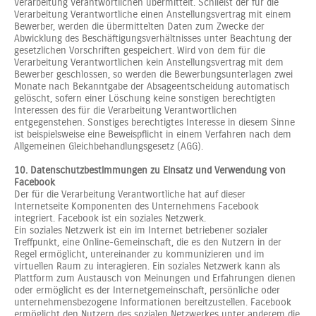
Verarbeitung Verantwortlichen übermittelt. Schließt der für die
Verarbeitung Verantwortliche einen Anstellungsvertrag mit einem
Bewerber, werden die übermittelten Daten zum Zwecke der
Abwicklung des Beschäftigungsverhältnisses unter Beachtung der
gesetzlichen Vorschriften gespeichert. Wird von dem für die
Verarbeitung Verantwortlichen kein Anstellungsvertrag mit dem
Bewerber geschlossen, so werden die Bewerbungsunterlagen zwei
Monate nach Bekanntgabe der Absageentscheidung automatisch
gelöscht, sofern einer Löschung keine sonstigen berechtigten
Interessen des für die Verarbeitung Verantwortlichen
entgegenstehen. Sonstiges berechtigtes Interesse in diesem Sinne
ist beispielsweise eine Beweispflicht in einem Verfahren nach dem
Allgemeinen Gleichbehandlungsgesetz (AGG).
10. Datenschutzbestimmungen zu Einsatz und Verwendung von
Facebook
Der für die Verarbeitung Verantwortliche hat auf dieser
Internetseite Komponenten des Unternehmens Facebook
integriert. Facebook ist ein soziales Netzwerk.
Ein soziales Netzwerk ist ein im Internet betriebener sozialer
Treffpunkt, eine Online-Gemeinschaft, die es den Nutzern in der
Regel ermöglicht, untereinander zu kommunizieren und im
virtuellen Raum zu interagieren. Ein soziales Netzwerk kann als
Plattform zum Austausch von Meinungen und Erfahrungen dienen
oder ermöglicht es der Internetgemeinschaft, persönliche oder
unternehmensbezogene Informationen bereitzustellen. Facebook
ermöglicht den Nutzern des sozialen Netzwerkes unter anderem die