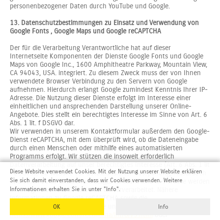
personenbezogener Daten durch YouTube und Google.
13. Datenschutzbestimmungen zu Einsatz und Verwendung von
Google Fonts , Google Maps und Google reCAPTCHA
Der für die Verarbeitung Verantwortliche hat auf dieser
Internetseite Komponenten der Dienste Google Fonts und Google
Maps von Google Inc., 1600 Amphitheatre Parkway, Mountain View,
CA 94043, USA. integriert. Zu diesem Zweck muss der von Ihnen
verwendete Browser Verbindung zu den Servern von Google
aufnehmen. Hierdurch erlangt Google zumindest Kenntnis Ihrer IP-
Adresse. Die Nutzung dieser Dienste erfolgt im Interesse einer
einheitlichen und ansprechenden Darstellung unserer Online-
Angebote. Dies stellt ein berechtigtes Interesse im Sinne von Art. 6
Abs. 1 lit. f DSGVO dar.
Wir verwenden in unserem Kontaktformular außerdem den Google-
Dienst reCAPTCHA, mit dem überprüft wird, ob die Dateneingabe
durch einen Menschen oder mithilfe eines automatisierten
Programms erfolgt. Wir stützen die insoweit erforderlich
Datenverarbeitung auf unser berechtigtes Interesse (Art. 6 Abs. 1 lit
Diese Website verwendet Cookies. Mit der Nutzung unserer Website erklären
f DSGVO), die Website vor automatisierter Ausspähung, Missbrauch
Sie sich damit einverstanden, dass wir Cookies verwenden. Weitere
und SPAM zu schützen. Ihre Eingaben sowie Ihre IP-Adresse werden
an Google übermittelt und dort weiterverarbeitet. Nähere
Informationen erhalten Sie in unter "Info".
Informationen zu Google reCAPTCHA sowie die
Datenschutzerklärung finden Sie unter:
OK
Info
https://www.google.com/recaptcha/intro/v3.html
oder