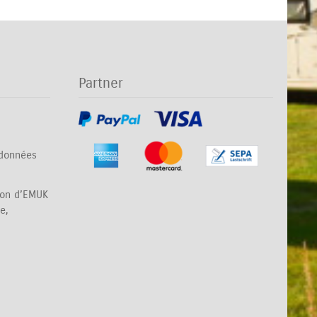
Partner
 données
son d’EMUK
e,