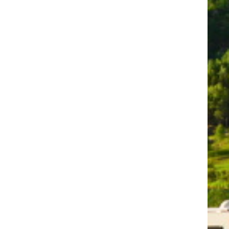
OK
Info
étaillées sous
"Info"