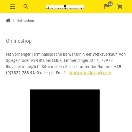
DE
|
Onlineshop
Onlineshop
Mit vorheriger Terminabsprache ist weiterhin der Werksverkauf von
Spiegeln oder Air-Lifts bei EMUK, Emmendinger Str. 4, 77975
Ringsheim möglich. Bitte melden Sie sich unter der Nummer
+49
(0)7822 788 94-0
oder per Email:
http://store@emuk.com