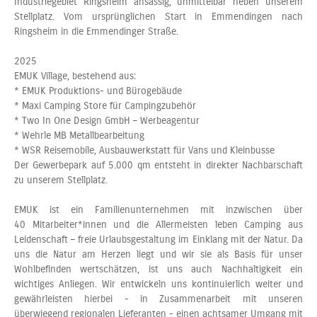
Industriegebiet Ringsheim ansässig, unmittelbar neben unserem
Stellplatz. Vom ursprünglichen Start in Emmendingen nach
Ringsheim in die Emmendinger Straße.
2025
EMUK Village, bestehend aus:
* EMUK Produktions- und Bürogebäude
* Maxi Camping Store für Campingzubehör
* Two In One Design GmbH – Werbeagentur
* Wehrle MB Metallbearbeitung
* WSR Reisemobile, Ausbauwerkstatt für Vans und Kleinbusse
Der Gewerbepark auf 5.000 qm entsteht in direkter Nachbarschaft
zu unserem Stellplatz.
EMUK ist ein Familienunternehmen mit inzwischen über
40 Mitarbeiter*innen und die Allermeisten leben Camping aus
Leidenschaft – freie Urlaubsgestaltung im Einklang mit der Natur. Da
uns die Natur am Herzen liegt und wir sie als Basis für unser
Wohlbefinden wertschätzen, ist uns auch Nachhaltigkeit ein
wichtiges Anliegen. Wir entwickeln uns kontinuierlich weiter und
gewährleisten hierbei - in Zusammenarbeit mit unseren
überwiegend regionalen Lieferanten - einen achtsamer Umgang mit