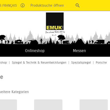
Produktsuche öffnen
S FRANÇAIS
Onlineshop
Messen
eshop
|
Spiegel & Technik & Neuentwicklungen
|
Spezialspiegel
|
Porsche
he
weitere Kategorien