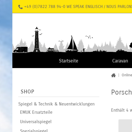
+49 (0)7822 788 94-0 WE SPEAK ENGLISCH / NOUS PARLON
Startseite
Caravan
|
Onlin
Porsc
SHOP
Spiegel & Technik & Neuentwicklungen
Enthält 4 
EMUK Ersatzteile
Universalspiegel
Spezialspiegel