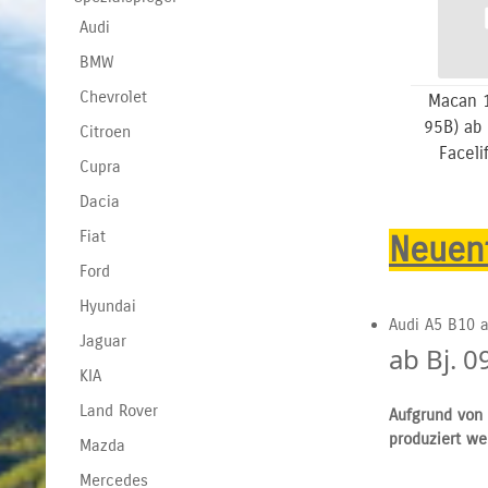
Audi
BMW
Chevrolet
Macan 1
95B) ab 
Citroen
Faceli
Cupra
Dacia
Fiat
Neuent
Ford
Hyundai
Audi A5 B10 a
Jaguar
ab Bj. 0
KIA
Land Rover
Aufgrund von 
produziert we
Mazda
Mercedes