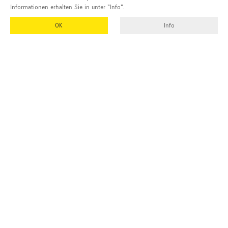
Informationen erhalten Sie in unter "Info".
OK
Info
Adresse und Kontakt
EMUK
GmbH & Co. KG
Inhaber und Geschäftsführer:
Georg Vetter
Emmendinger Str. 4
77975 Ringsheim
Deutschland
Tel Zentrale:
+49 (0)7822 788 94-0