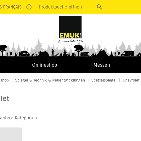
Produktsuche öffnen
S FRANÇAIS
Onlineshop
Messen
eshop
|
Spiegel & Technik & Neuentwicklungen
|
Spezialspiegel
|
Chevrolet
let
weitere Kategorien