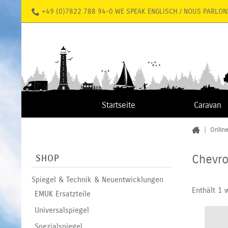
+49 (0)7822 788 94-0 WE SPEAK ENGLISCH / NOUS PARLON
Startseite
Caravan
|
Onlin
Chevro
SHOP
Spiegel & Technik & Neuentwicklungen
Enthält 1 
EMUK Ersatzteile
Universalspiegel
Spezialspiegel