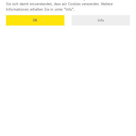
Sie sich damit einverstanden, dass wir Cookies verwenden. Weitere
Informationen erhalten Sie in unter "Info".
OK
Info
EMUK
GmbH & Co. KG
Inhaber und Geschäftsführer:
Georg Vetter
Emmendinger Str. 4
77975 Ringsheim
Deutschland
Tel Zentrale:
+49 (0)7822 788 94-0