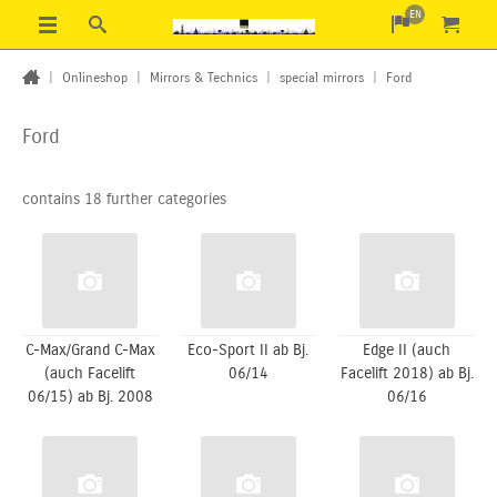
EN
|
Onlineshop
|
Mirrors & Technics
|
special mirrors
|
Ford
Ford
contains 18 further categories
C-Max/Grand C-Max
Eco-Sport II ab Bj.
Edge II (auch
(auch Facelift
06/14
Facelift 2018) ab Bj.
06/15) ab Bj. 2008
06/16