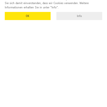
Sie sich damit einverstanden, dass wir Cookies verwenden. Weitere
Informationen erhalten Sie in unter "Info".
OK
Info
EMUK
GmbH & Co. KG
Inhaber und Geschäftsführer:
Georg Vetter
Emmendinger Str. 4
77975 Ringsheim
Deutschland
Tel Zentrale:
+49 (0)7822 788 94-0