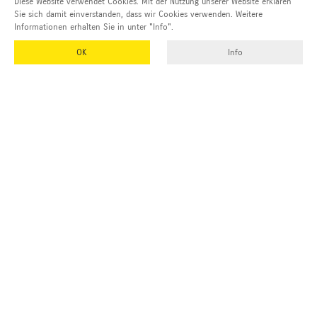
Diese Website verwendet Cookies. Mit der Nutzung unserer Website erklären
Sie sich damit einverstanden, dass wir Cookies verwenden. Weitere
Informationen erhalten Sie in unter "Info".
OK
Info
EMUK
GmbH & Co. KG
Inhaber und Geschäftsführer:
Georg Vetter
Emmendinger Str. 4
77975 Ringsheim
Deutschland
Tel Zentrale:
+49 (0)7822 788 94-0