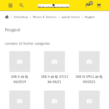
EN
|
Onlineshop
|
Mirrors & Technics
|
special mirrors
|
Peugeot
Peugeot
contains 10 further categories
208 II ab Bj.
308 II ab Bj. 07/13
308 III (P51) ab Bj.
06/2019
bis 06/21
09/2021