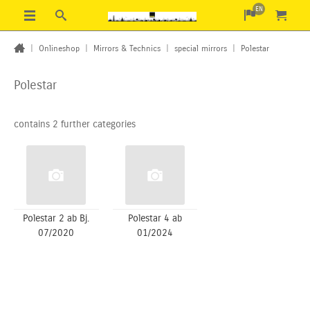
EN
|
Onlineshop
|
Mirrors & Technics
|
special mirrors
|
Polestar
Polestar
contains 2 further categories
Polestar 2 ab Bj.
Polestar 4 ab
07/2020
01/2024