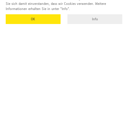
Sie sich damit einverstanden, dass wir Cookies verwenden. Weitere
Informationen erhalten Sie in unter "Info".
OK
Info
EMUK
GmbH & Co. KG
Inhaber und Geschäftsführer:
Georg Vetter
Emmendinger Str. 4
77975 Ringsheim
Deutschland
Tel Zentrale:
+49 (0)7822 788 94-0