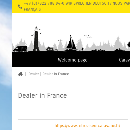
+49 (0)7822 788 94-0 WIR SPRECHEN DEUTSCH / NOUS PA
FRANÇAIS
Welcome page
Cara
|
Dealer
|
Dealer in France
Dealer in France
https://www.retroviseurcaravane.fr/