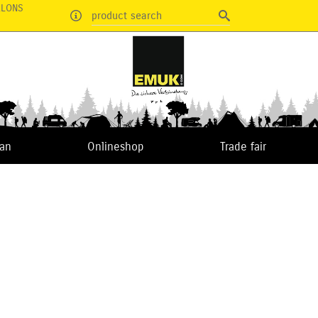
RLONS
product search
van
Onlineshop
Trade fair