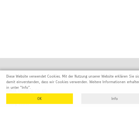
Diese Website verwendet Cookies. Mit der Nutzung unserer Website erklären Sie si
damit einverstanden, dass wir Cookies verwenden. Weitere Informationen erhalte
in unter "Info".
EMUK
GmbH & Co. KG
Inhaber und Geschäftsführer:
OK
Info
Georg Vetter
Emmendinger Str. 4
77975 Ringsheim
Deutschland
Tel Zentrale:
+49 (0)7822 788 94-0