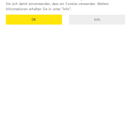
Sie sich damit einverstanden, dass wir Cookies verwenden. Weitere
Informationen erhalten Sie in unter "Info".
OK
Info
EMUK
GmbH & Co. KG
Inhaber und Geschäftsführer:
Georg Vetter
Emmendinger Str. 4
77975 Ringsheim
Deutschland
Tel Zentrale:
+49 (0)7822 788 94-0