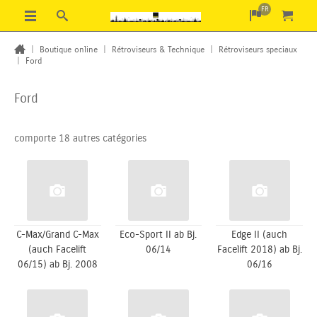
FR
|
Boutique online
|
Rétroviseurs & Technique
|
Rétroviseurs speciaux
|
Ford
Ford
comporte 18 autres catégories
C-Max/Grand C-Max
Eco-Sport II ab Bj.
Edge II (auch
(auch Facelift
06/14
Facelift 2018) ab Bj.
06/15) ab Bj. 2008
06/16