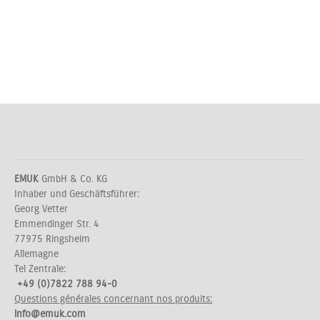
EMUK
GmbH & Co. KG
Inhaber und Geschäftsführer:
Georg Vetter
Emmendinger Str. 4
77975 Ringsheim
Allemagne
Tel Zentrale:
+49 (0)7822 788 94-0
Questions générales concernant nos produits:
info@emuk.com