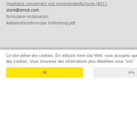
Questions concernant vos commandes/factures (B2C):
store@emuk.com
formulaire reclamation:
Reklamationsformular Onlineshop.pdf
contact
contact
Ce site utilise des cookies. En utilisant notre site Web, vous acceptez que
des cookies. Vous trouverez des informations plus détaillées sous
"Info"
OK
Info
produits
page d'accueil
Caravan
Boutique online
Foires
À propos de nous
Distributeurs