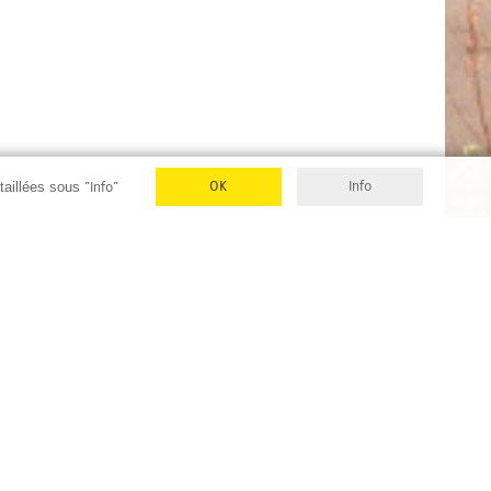
OK
Info
étaillées sous
"Info"