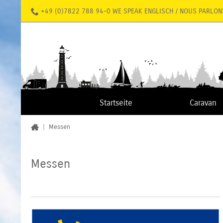
+49 (0)7822 788 94-0 WE SPEAK ENGLISCH / NOUS PARLON
Startseite
Caravan
|
Messen
Messen