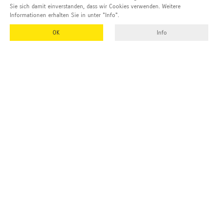
Sie sich damit einverstanden, dass wir Cookies verwenden. Weitere
Informationen erhalten Sie in unter "Info".
OK
Info
EMUK
GmbH & Co. KG
Inhaber und Geschäftsführer:
Georg Vetter
Emmendinger Str. 4
77975 Ringsheim
Deutschland
Tel Zentrale:
+49 (0)7822 788 94-0