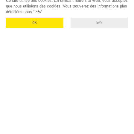
Ce site utilise des cookies. En utilisant notre site Web, vous acceptez
que nous utilisions des cookies. Vous trouverez des informations plus
détaillées sous
"Info"
OK
Info
EMUK
GmbH & Co. KG
Inhaber und Geschäftsführer:
Georg Vetter
Emmendinger Str. 4
77975 Ringsheim
Allemagne
Tel Zentrale: