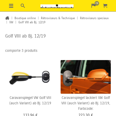
FR
|
Boutique online
|
Rétroviseurs & Technique
|
Rétroviseurs speciaux
|
VW
|
Golf VIII ab Bj. 12/19
Golf VIII ab Bj. 12/19
comporte 3 produits
Caravanspiegel VW Golf VIII
Caravanspiegel lackiert VW Golf
(auch Variant) ab Bj. 12/19
VIII (auch Variant) ab Bj. 12/19,
Farbcode:
133,96
€
223,30
€