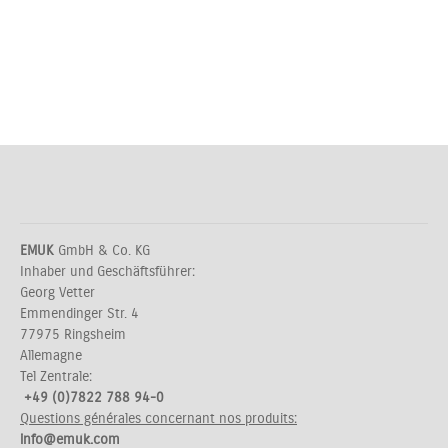
EMUK
GmbH & Co. KG
Inhaber und Geschäftsführer:
Georg Vetter
Emmendinger Str. 4
77975 Ringsheim
Allemagne
Tel Zentrale:
+49 (0)7822 788 94-0
Questions générales concernant nos produits:
info@emuk.com