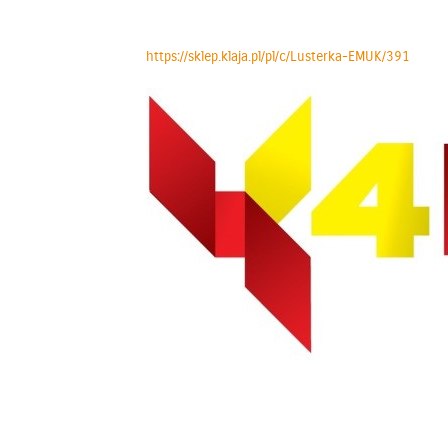
https://sklep.klaja.pl/pl/c/Lusterka-EMUK/391