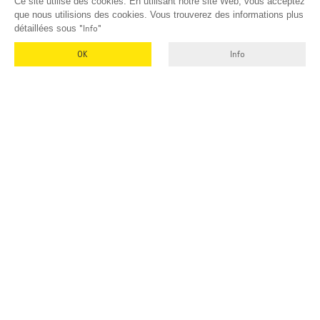
Ce site utilise des cookies. En utilisant notre site Web, vous acceptez
que nous utilisions des cookies. Vous trouverez des informations plus
détaillées sous
"Info"
OK
Info
EMUK
GmbH & Co. KG
Inhaber und Geschäftsführer:
Georg Vetter
Emmendinger Str. 4
77975 Ringsheim
Allemagne
Tel Zentrale: