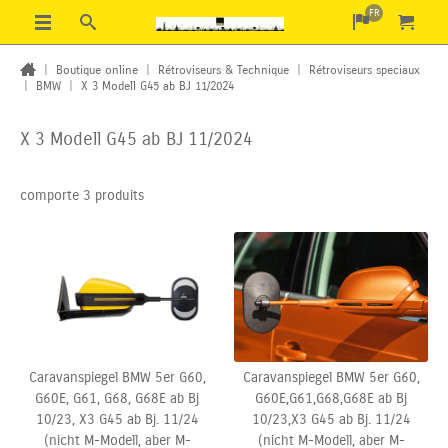
FR
|
Boutique online
|
Rétroviseurs & Technique
|
Rétroviseurs speciaux
|
BMW
|
X 3 Modell G45 ab BJ 11/2024
X 3 Modell G45 ab BJ 11/2024
comporte 3 produits
Caravanspiegel BMW 5er G60,
Caravanspiegel BMW 5er G60,
G60E, G61, G68, G68E ab Bj
G60E,G61,G68,G68E ab Bj
10/23, X3 G45 ab Bj. 11/24
10/23,X3 G45 ab Bj. 11/24
(nicht M-Modell,
aber M-
(nicht M-Modell,
aber M-