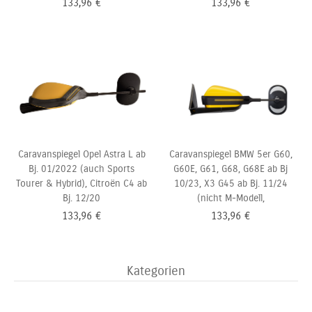
133,96
€
133,96
€
Caravanspiegel Opel Astra L ab
Caravanspiegel BMW 5er G60,
Bj. 01/2022 (auch Sports
G60E, G61, G68, G68E ab Bj
Tourer & Hybrid), Citroën C4 ab
10/23, X3 G45 ab Bj. 11/24
Bj. 12/20
(nicht M-Modell,
133,96
€
133,96
€
Kategorien