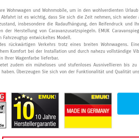
ihre Wohnwagen und Wohnmobile, um in den wohlverdienten Urlaub 
er Abfahrt ist es wichtig, dass Sie sich die Zeit nehmen, sich wi
nzustand, insbesondere die Radaufhängung, den Reifendruck und Ih
n der Herstellung von Caravanzusatzspiegeln. EMUK Caravanspiege
n Fahrzeugtyp entwickeltes Modell.
es rückwärtigen Verkehrs trotz eines breiten Wohnwagens. Ein
em Komfort bei der Installation und durch nahezu vollständige Vibra
 Ihrer Wagenfarbe lieferbar.
ietet zudem ein müheloses und stufenloses Ausnivellieren bis z
 haben. Überzeugen Sie sich von der Funktionalität und Qualität un