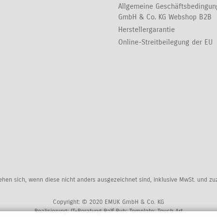
Allgemeine Geschäftsbedingu
GmbH & Co. KG Webshop B2B
Herstellergarantie
Online-Streitbeilegung der EU
tehen sich, wenn diese nicht anders ausgezeichnet sind, inklusive MwSt. und z
Copyright: © 2020 EMUK GmbH & Co. KG
Realisierung:
IT-Beratung Ralf Bub
; Template:
Touch Art