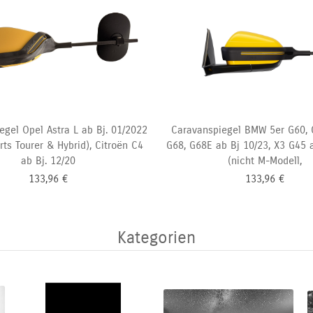
egel Opel Astra L ab Bj. 01/2022
Caravanspiegel BMW 5er G60, 
ts Tourer & Hybrid), Citroën C4
G68, G68E ab Bj 10/23, X3 G45 a
ab Bj. 12/20
(nicht M-Modell,
133,96
€
133,96
€
Kategorien