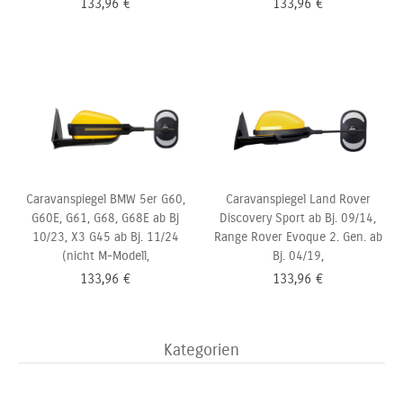
133,96
€
133,96
€
Caravanspiegel BMW 5er G60,
Caravanspiegel Land Rover
G60E, G61, G68, G68E ab Bj
Discovery Sport ab Bj. 09/14,
10/23, X3 G45 ab Bj. 11/24
Range Rover Evoque 2. Gen. ab
(nicht M-Modell,
Bj. 04/19,
133,96
€
133,96
€
Kategorien