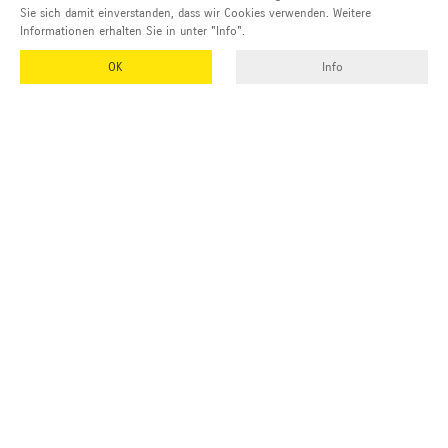
Sie sich damit einverstanden, dass wir Cookies verwenden. Weitere
Informationen erhalten Sie in unter "Info".
OK
Info
EMUK
GmbH & Co. KG
Inhaber und Geschäftsführer:
Georg Vetter
Emmendinger Str. 4
77975 Ringsheim
Deutschland
Tel Zentrale:
+49 (0)7822 788 94-0