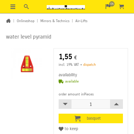
EN
|
Onlineshop
|
Mirrors & Technics
|
Air-Lifts
water level pyramid
1,55
€
incl. 19% VAT
+
dispatch
availability
available
order amount inPieces