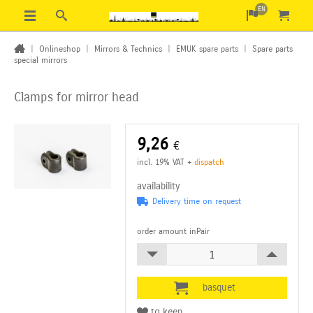
EN
|
Onlineshop
|
Mirrors & Technics
|
EMUK spare parts
|
Spare parts
special mirrors
Clamps for mirror head
9,26
€
incl. 19% VAT
+
dispatch
availability
Delivery time on request
order amount inPair