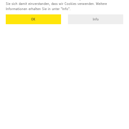
Sie sich damit einverstanden, dass wir Cookies verwenden. Weitere
Informationen erhalten Sie in unter "Info".
OK
Info
EMUK
GmbH & Co. KG
Inhaber und Geschäftsführer:
Georg Vetter
Emmendinger Str. 4
77975 Ringsheim
Deutschland
Tel Zentrale:
+49 (0)7822 788 94-0