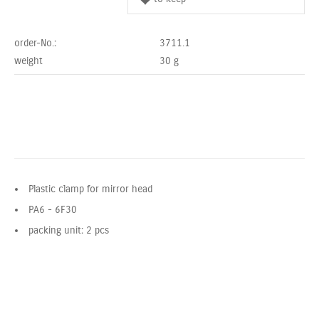
order-No.:
3711.1
weight
30
g
Plastic clamp for mirror head
PA6 - 6F30
packing unit: 2 pcs