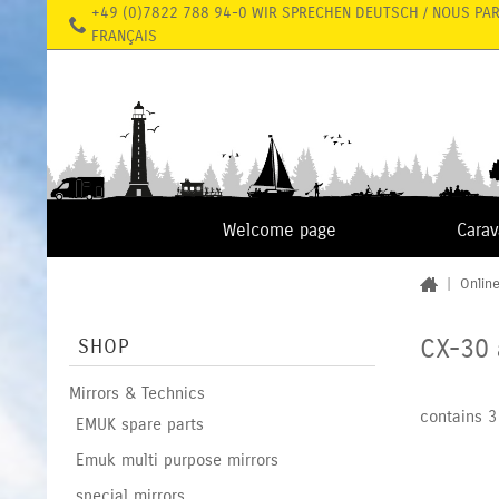
+49 (0)7822 788 94-0 WIR SPRECHEN DEUTSCH / NOUS PA
FRANÇAIS
Welcome page
Cara
|
Onlin
CX-30 
SHOP
Mirrors & Technics
contains 3
EMUK spare parts
Emuk multi purpose mirrors
special mirrors