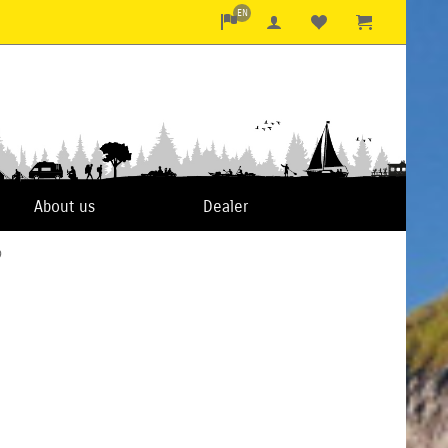
EN
About us
Dealer
9