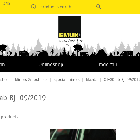
RLONS
product search
van
Onlineshop
Trade fair
eshop
|
Mirrors & Technics
|
special mirrors
|
Mazda
|
CX-30 ab Bj. 09/201
ab Bj. 09/2019
 products