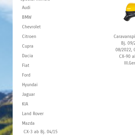
Audi
BMW
Chevrolet
Caravansp
Citroen
Bj. 09/
Cupra
08/2022, 
Dacia
CX-90
a
III.G
Fiat
Ford
Hyundai
Jaguar
KIA
Land Rover
Mazda
CX-3 ab Bj. 04/15