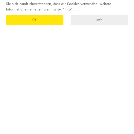
Sie sich damit einverstanden, dass wir Cookies verwenden. Weitere
Informationen erhalten Sie in unter "Info".
OK
Info
EMUK
GmbH & Co. KG
Inhaber und Geschäftsführer:
Georg Vetter
Emmendinger Str. 4
77975 Ringsheim
Deutschland
Tel Zentrale:
+49 (0)7822 788 94-0