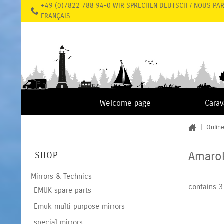
+49 (0)7822 788 94-0 WIR SPRECHEN DEUTSCH / NOUS PA
FRANÇAIS
Welcome page
Cara
|
Onlin
Amarok
SHOP
Mirrors & Technics
contains 3
EMUK spare parts
Emuk multi purpose mirrors
special mirrors