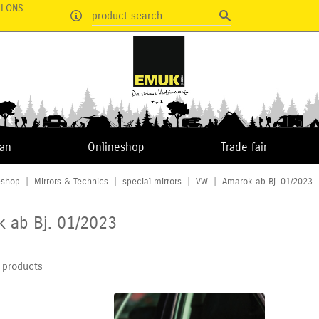
RLONS
product search
van
Onlineshop
Trade fair
eshop
|
Mirrors & Technics
|
special mirrors
|
VW
|
Amarok ab Bj. 01/2023
 ab Bj. 01/2023
 products