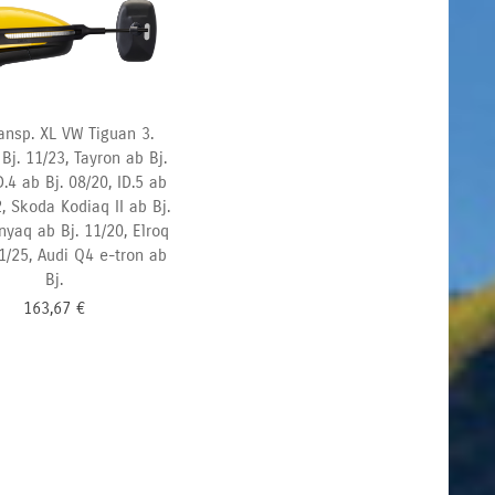
ansp. XL VW Tiguan 3.
Bj. 11/23, Tayron ab Bj.
D.4 ab Bj. 08/20, ID.5 ab
, Skoda Kodiaq II ab Bj.
nyaq ab Bj. 11/20, Elroq
01/25, Audi Q4 e-tron ab
Bj.
163,67
€