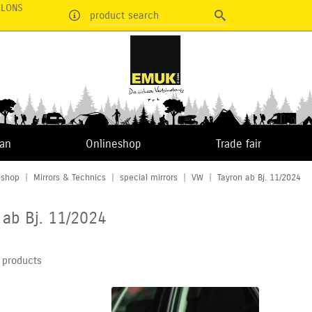
RLONS
product search
van
Onlineshop
Trade fair
eshop
|
Mirrors & Technics
|
special mirrors
|
VW
|
Tayron ab Bj. 11/2024
 ab Bj. 11/2024
 products