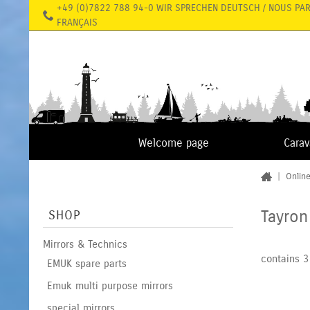
+49 (0)7822 788 94-0 WIR SPRECHEN DEUTSCH / NOUS PA
FRANÇAIS
Welcome page
Cara
|
Onlin
Tayron
SHOP
Mirrors & Technics
contains 3
EMUK spare parts
Emuk multi purpose mirrors
special mirrors