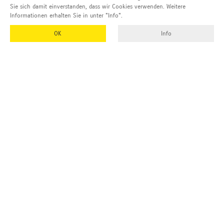
Sie sich damit einverstanden, dass wir Cookies verwenden. Weitere
Informationen erhalten Sie in unter "Info".
OK
Info
EMUK
GmbH & Co. KG
Inhaber und Geschäftsführer:
Georg Vetter
Emmendinger Str. 4
77975 Ringsheim
Deutschland
Tel Zentrale:
+49 (0)7822 788 94-0