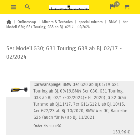
EN
|
Onlineshop
|
Mirrors & Technics
|
special mirrors
|
BMW
|
5er
Modell G30; G31 Touring; G38 ab Bj. 02/17 - 02/2024
5er Modell G30; G31 Touring; G38 ab Bj. 02/17 -
02/2024
Caravanspiegel BMW 3er G20 ab Bj.01/19 G21
Touring ab Bj. 09/19,BMW 5er G30, G31 Touring,
G38 ab Bj. 02/17-02/2024(+ FL 2020) ,G 32 Gran
Turismo ab Bj.11/17, 7er G11/G12 L ab Bj. 10/15,
4er G22/23 ab Bj. 10/2020, BMW 4er GC, Baureihe
G26 (auch für i4) ab Bj. 11/2021
Order No.:100096
133,96
€