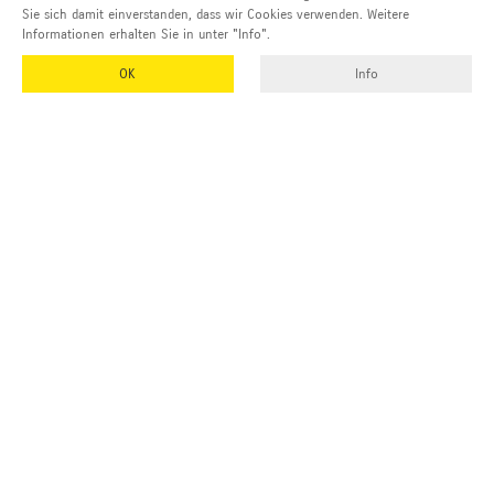
Sie sich damit einverstanden, dass wir Cookies verwenden. Weitere
Informationen erhalten Sie in unter "Info".
OK
Info
EMUK
GmbH & Co. KG
Inhaber und Geschäftsführer:
Georg Vetter
Emmendinger Str. 4
77975 Ringsheim
Deutschland
Tel Zentrale:
+49 (0)7822 788 94-0