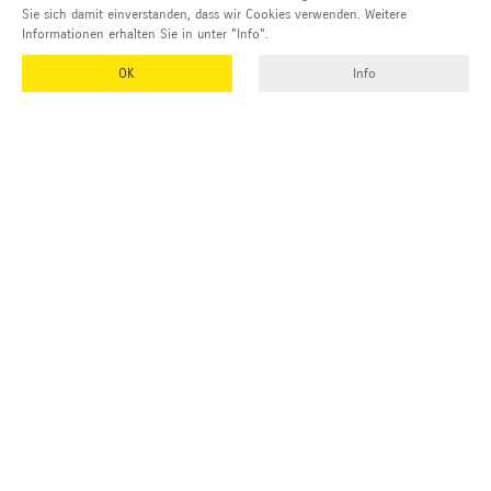
Sie sich damit einverstanden, dass wir Cookies verwenden. Weitere
Informationen erhalten Sie in unter "Info".
OK
Info
EMUK
GmbH & Co. KG
Inhaber und Geschäftsführer:
Georg Vetter
Emmendinger Str. 4
77975 Ringsheim
Deutschland
Tel Zentrale:
+49 (0)7822 788 94-0