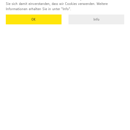
Sie sich damit einverstanden, dass wir Cookies verwenden. Weitere
Informationen erhalten Sie in unter "Info".
OK
Info
EMUK
GmbH & Co. KG
Inhaber und Geschäftsführer:
Georg Vetter
Emmendinger Str. 4
77975 Ringsheim
Deutschland
Tel Zentrale:
+49 (0)7822 788 94-0