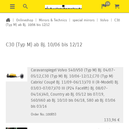
EN
|
Onlineshop
|
Mirrors & Technics
|
special mirrors
|
Volvo
|
C30
(Typ M) ab Bj. 10/06 bis 12/12
C30 (Typ M) ab Bj. 10/06 bis 12/12
Caravanspiegel Volvo S40/V50 (Typ M) Bj. 04/07-
05/12,C30 (Typ M) Bj. 10/06-12/12,C70 (Typ M)
Cabrio/ Coupé Bj. 11/09-06/13,V70 II (R-Modell) Bj.
03/03-07/07,V70 III (P24 Facelift) Bj. 08/07-
04/16,V40, Country ab Bj. 05/12 bis 07/19,
S60/V60 ab Bj. 10/10 bis 06/18, S80 ab Bj. 03/06
bis 03/16
Order No.:100853
133,96
€