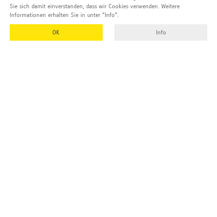
Sie sich damit einverstanden, dass wir Cookies verwenden. Weitere
Informationen erhalten Sie in unter "Info".
OK
Info
EMUK
GmbH & Co. KG
Inhaber und Geschäftsführer:
Georg Vetter
Emmendinger Str. 4
77975 Ringsheim
Deutschland
Tel Zentrale:
+49 (0)7822 788 94-0