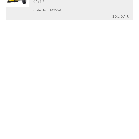
01/17 ,
Order No.:102559
163,67
€