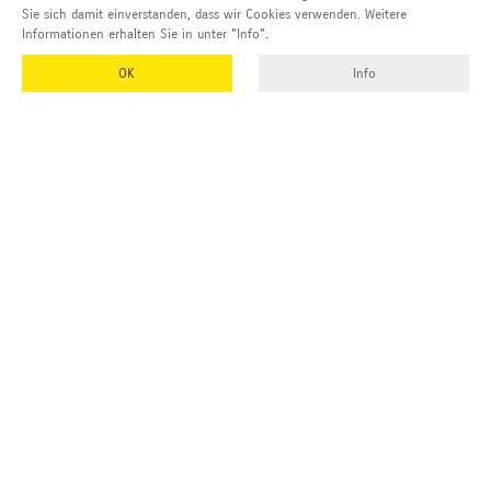
Sie sich damit einverstanden, dass wir Cookies verwenden. Weitere
Informationen erhalten Sie in unter "Info".
OK
Info
EMUK
GmbH & Co. KG
Inhaber und Geschäftsführer:
Georg Vetter
Emmendinger Str. 4
77975 Ringsheim
Deutschland
Tel Zentrale:
+49 (0)7822 788 94-0