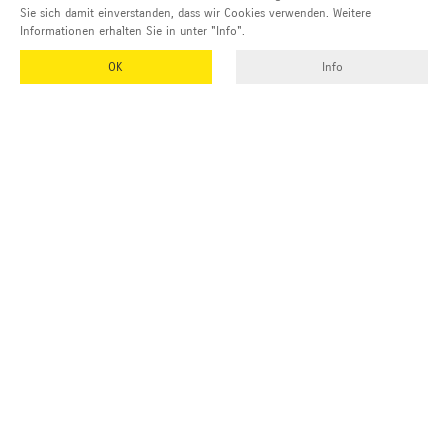
Sie sich damit einverstanden, dass wir Cookies verwenden. Weitere
Informationen erhalten Sie in unter "Info".
OK
Info
EMUK
GmbH & Co. KG
Inhaber und Geschäftsführer:
Georg Vetter
Emmendinger Str. 4
77975 Ringsheim
Deutschland
Tel Zentrale:
+49 (0)7822 788 94-0