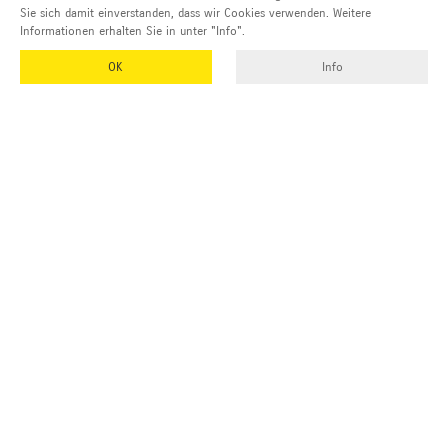
Sie sich damit einverstanden, dass wir Cookies verwenden. Weitere
Informationen erhalten Sie in unter "Info".
OK
Info
EMUK
GmbH & Co. KG
Inhaber und Geschäftsführer:
Georg Vetter
Emmendinger Str. 4
77975 Ringsheim
Deutschland
Tel Zentrale:
+49 (0)7822 788 94-0