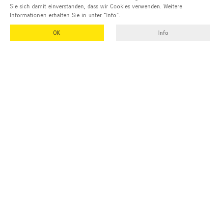
Sie sich damit einverstanden, dass wir Cookies verwenden. Weitere
Informationen erhalten Sie in unter "Info".
OK
Info
EMUK
GmbH & Co. KG
Inhaber und Geschäftsführer:
Georg Vetter
Emmendinger Str. 4
77975 Ringsheim
Deutschland
Tel Zentrale:
+49 (0)7822 788 94-0