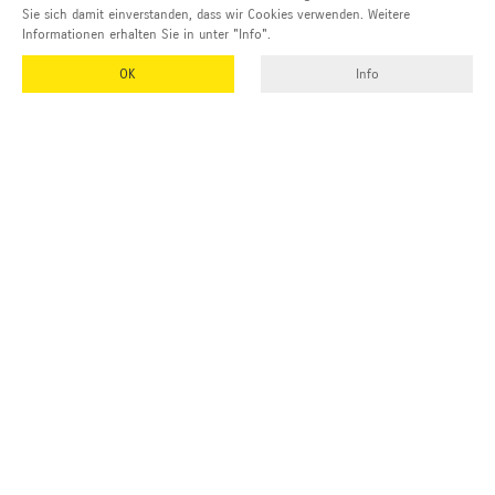
Sie sich damit einverstanden, dass wir Cookies verwenden. Weitere
Informationen erhalten Sie in unter "Info".
OK
Info
EMUK
GmbH & Co. KG
Inhaber und Geschäftsführer:
Georg Vetter
Emmendinger Str. 4
77975 Ringsheim
Deutschland
Tel Zentrale:
+49 (0)7822 788 94-0