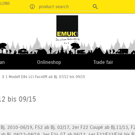
RLONS
product search
van
Onlineshop
Trade fair
|
X 1 Modell E84 LCI Facelift ab Bj. 07/12 bis 09/15
12 bis 09/15
j. 2010-06/19, F52 ab Bj. 02/17, 2er F22 Coupé ab Bj.11/13, F2
 ab Bj. 08/12-08/19, 3er F34 GT ab 06/13, 4er F32/F33/F36 bis 