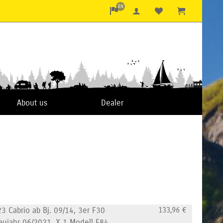
EN
About us
Dealer
3 Cabrio ab Bj. 09/14, 3er F30
133,96
€
Baujahr 06/2021, X 1 Modell E84