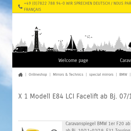
+49 (0)7822 788 94-0 WIR SPRECHEN DEUTSCH / NOUS PA
FRANÇAIS
Welcome page
Cara
|
Onlineshop
|
Mirrors & Technics
|
special mirrors
|
BMW
X 1 Modell E84 LCI Facelift ab Bj. 07/
Caravanspiegel BMW 1er F20 ab B
ab Bj. 10/11-02/19, F31 Touring