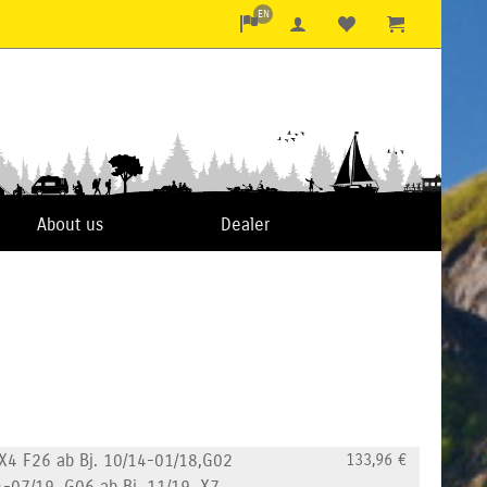
EN
About us
Dealer
 X4 F26 ab Bj. 10/14-01/18,G02
133,96
€
4-07/19, G06 ab Bj. 11/19, X7