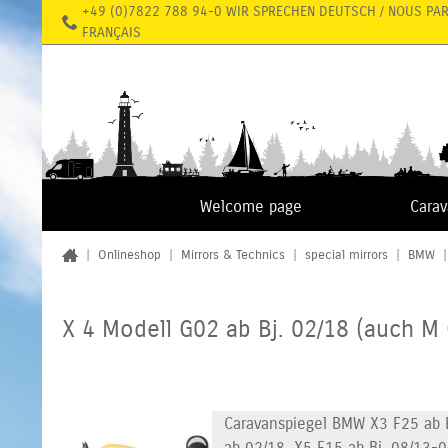
+49 (0)7822 788 94-0 WIR SPRECHEN DEUTSCH / NOUS PA
FRANÇAIS
Welcome page
Cara
|
Onlineshop
|
Mirrors & Technics
|
special mirrors
|
BMW
X 4 Modell G02 ab Bj. 02/18 (auch M
Caravanspiegel BMW X3 F25 ab Bj
ab 02/18, X5 F15 ab Bj. 08/13-0