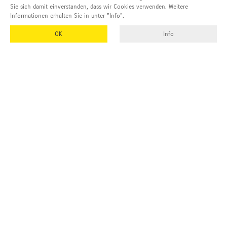
Sie sich damit einverstanden, dass wir Cookies verwenden. Weitere
Informationen erhalten Sie in unter "Info".
OK
Info
EMUK
GmbH & Co. KG
Inhaber und Geschäftsführer:
Georg Vetter
Emmendinger Str. 4
77975 Ringsheim
Deutschland
Tel Zentrale:
+49 (0)7822 788 94-0