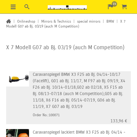
EN
|
Onlineshop
|
Mirrors & Technics
|
special mirrors
|
BMW
|
X 7
Modell G07 ab Bj. 03/19 (auch M Competition)
X 7 Modell G07 ab Bj. 03/19 (auch M Competition)
Caravanspiegel BMW X3 F25 ab Bj. 04/14-10/17
(Facelift), G01 ab Bj. 11/17, M F97 ab Bj. 09/19, X4
F26 ab Bj. 10/14-01/18,G02 ab 02/18, X5 F15 ab
Bj. 08/13-07/18 (auch M Competition),G05 ab Bj.
11/18, X6 F16 ab Bj. 05/14-07/19, G06 ab Bj.
11/19, X7 G07 ab Bj. 03/19
Order No.:100071
133,96
€
Caravanspiegel lackiert BMW X3 F25 ab Bj. 04/14 -