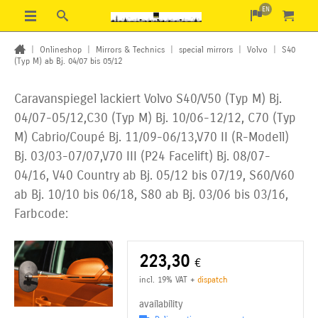
EN
|
Onlineshop
|
Mirrors & Technics
|
special mirrors
|
Volvo
|
S40
(Typ M) ab Bj. 04/07 bis 05/12
Caravanspiegel lackiert Volvo S40/V50 (Typ M) Bj.
04/07-05/12,C30 (Typ M) Bj. 10/06-12/12, C70
(Typ
M) Cabrio/Coupé Bj. 11/09-06/13,V70 II (R-Modell)
Bj. 03/03-07/07,V70 III (P24 Facelift)
Bj. 08/07-
04/16, V40 Country ab Bj. 05/12 bis 07/19, S60/V60
ab Bj. 10/10 bis 06/18, S80 ab Bj. 03/06 bis 03/16,
Farbcode:
223,30
€
incl. 19% VAT
+
dispatch
availability